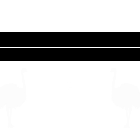
Suscríbete para Saber Novedades
Síguenos.
@bapanargentina
2024 by LaMartinica